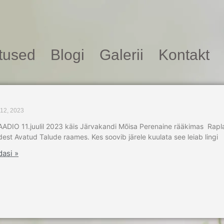
itused
Blogi
Galerii
Kontakt
i 12, 2023
ADIO 11.juulil 2023 käis Järvakandi Mõisa Perenaine rääkimas R
dest Avatud Talude raames. Kes soovib järele kuulata see leiab lingi
dasi »