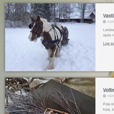
Vastl
märt
Lastea
seda r
Loe e
Volbr
märt
Pole i
küla, 