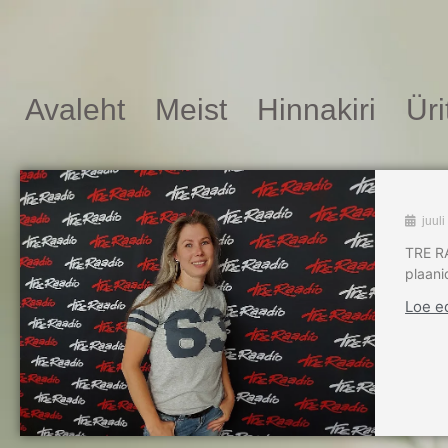
Avaleht
Meist
Hinnakiri
Ür
juul
TRE RA
plaani
Loe e