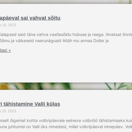
apäeval sai vahvat sõitu
s 10, 2023
ialapsed said täna vahva vastlasõidu hobuse ja reega. Ilmataat õnnis
õõmu ja väikeseid naerunägusid Aitäh mu armas Dollar ja
dasi »
i tähistamine Valli külas
s 10, 2023
lmselt õigemat kohta volbripäevale eelneva volbriöö tähistamiseks kui 
kuna juhtumisi on Valli üks nimedest, millel volbripäeval nimepäev. Volb